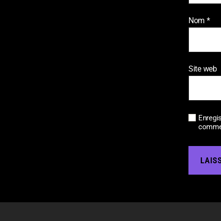
Nom
*
Site web
Enregi
commen