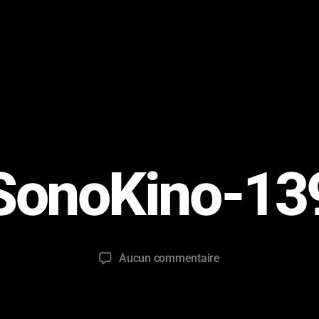
SonoKino-13
sur
Aucun commentaire
SonoKino-
139